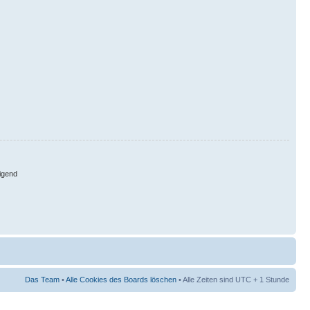
igend
Das Team
•
Alle Cookies des Boards löschen
• Alle Zeiten sind UTC + 1 Stunde