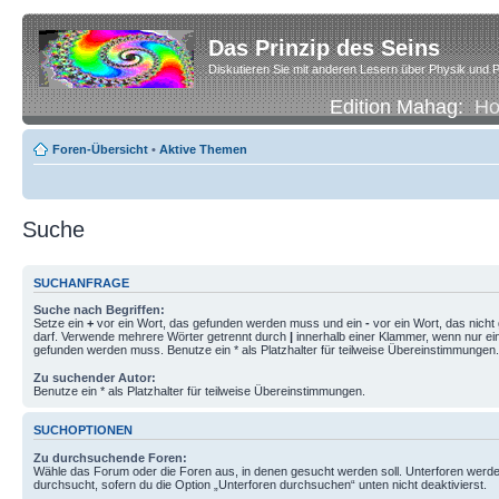
Das Prinzip des Seins
Diskutieren Sie mit anderen Lesern über Physik und P
Edition Mahag:
H
Foren-Übersicht
•
Aktive Themen
Suche
SUCHANFRAGE
Suche nach Begriffen:
Setze ein
+
vor ein Wort, das gefunden werden muss und ein
-
vor ein Wort, das nich
darf. Verwende mehrere Wörter getrennt durch
|
innerhalb einer Klammer, wenn nur ei
gefunden werden muss. Benutze ein * als Platzhalter für teilweise Übereinstimmungen.
Zu suchender Autor:
Benutze ein * als Platzhalter für teilweise Übereinstimmungen.
SUCHOPTIONEN
Zu durchsuchende Foren:
Wähle das Forum oder die Foren aus, in denen gesucht werden soll. Unterforen werde
durchsucht, sofern du die Option „Unterforen durchsuchen“ unten nicht deaktivierst.