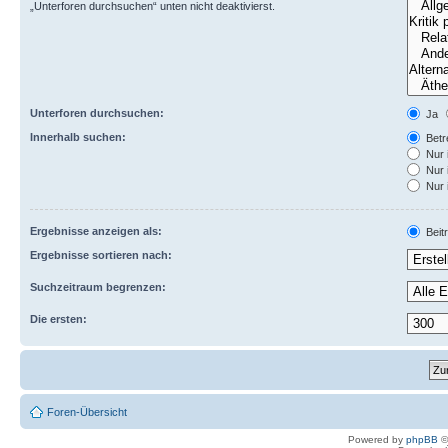
„Unterforen durchsuchen“ unten nicht deaktivierst.
Unterforen durchsuchen:
Ja
Innerhalb suchen:
Betre
Nur 
Nur 
Nur 
Ergebnisse anzeigen als:
Beit
Ergebnisse sortieren nach:
Suchzeitraum begrenzen:
Die ersten:
Foren-Übersicht
Powered by
phpBB
©