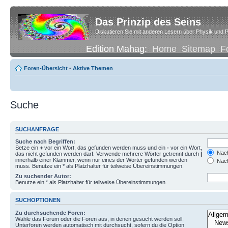
Das Prinzip des Seins
Diskutieren Sie mit anderen Lesern über Physik und P
Edition Mahag:
Home
Sitemap
F
Foren-Übersicht
•
Aktive Themen
Suche
SUCHANFRAGE
Suche nach Begriffen:
Setze ein
+
vor ein Wort, das gefunden werden muss und ein
-
vor ein Wort,
Nach
das nicht gefunden werden darf. Verwende mehrere Wörter getrennt durch
|
innerhalb einer Klammer, wenn nur eines der Wörter gefunden werden
Nach
muss. Benutze ein * als Platzhalter für teilweise Übereinstimmungen.
Zu suchender Autor:
Benutze ein * als Platzhalter für teilweise Übereinstimmungen.
SUCHOPTIONEN
Zu durchsuchende Foren:
Wähle das Forum oder die Foren aus, in denen gesucht werden soll.
Unterforen werden automatisch mit durchsucht, sofern du die Option