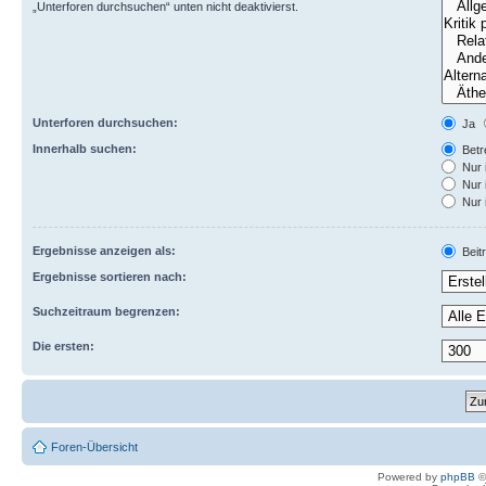
„Unterforen durchsuchen“ unten nicht deaktivierst.
Unterforen durchsuchen:
Ja
Innerhalb suchen:
Betre
Nur 
Nur 
Nur 
Ergebnisse anzeigen als:
Beit
Ergebnisse sortieren nach:
Suchzeitraum begrenzen:
Die ersten:
Foren-Übersicht
Powered by
phpBB
©