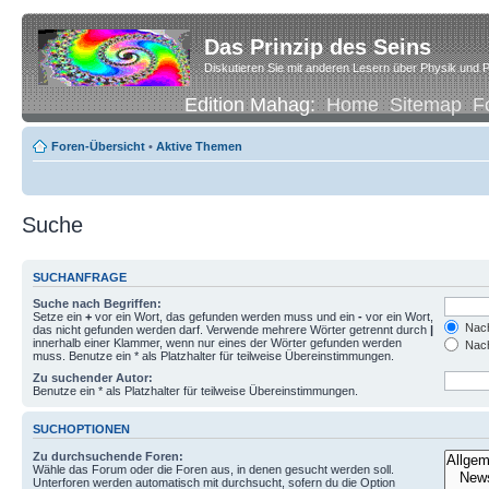
Das Prinzip des Seins
Diskutieren Sie mit anderen Lesern über Physik und P
Edition Mahag:
Home
Sitemap
F
Foren-Übersicht
•
Aktive Themen
Suche
SUCHANFRAGE
Suche nach Begriffen:
Setze ein
+
vor ein Wort, das gefunden werden muss und ein
-
vor ein Wort,
Nach
das nicht gefunden werden darf. Verwende mehrere Wörter getrennt durch
|
innerhalb einer Klammer, wenn nur eines der Wörter gefunden werden
Nach
muss. Benutze ein * als Platzhalter für teilweise Übereinstimmungen.
Zu suchender Autor:
Benutze ein * als Platzhalter für teilweise Übereinstimmungen.
SUCHOPTIONEN
Zu durchsuchende Foren:
Wähle das Forum oder die Foren aus, in denen gesucht werden soll.
Unterforen werden automatisch mit durchsucht, sofern du die Option