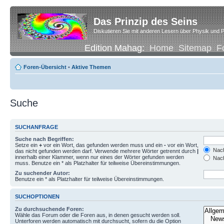
Das Prinzip des Seins
Diskutieren Sie mit anderen Lesern über Physik und P
Edition Mahag:
Home
Sitemap
F
Foren-Übersicht
•
Aktive Themen
Suche
SUCHANFRAGE
Suche nach Begriffen:
Setze ein
+
vor ein Wort, das gefunden werden muss und ein
-
vor ein Wort,
Nach
das nicht gefunden werden darf. Verwende mehrere Wörter getrennt durch
|
innerhalb einer Klammer, wenn nur eines der Wörter gefunden werden
Nach
muss. Benutze ein * als Platzhalter für teilweise Übereinstimmungen.
Zu suchender Autor:
Benutze ein * als Platzhalter für teilweise Übereinstimmungen.
SUCHOPTIONEN
Zu durchsuchende Foren:
Wähle das Forum oder die Foren aus, in denen gesucht werden soll.
Unterforen werden automatisch mit durchsucht, sofern du die Option