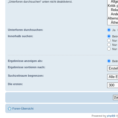
„Unterforen durchsuchen“ unten nicht deaktivierst.
Unterforen durchsuchen:
Ja
Innerhalb suchen:
Betre
Nur 
Nur 
Nur 
Ergebnisse anzeigen als:
Beit
Ergebnisse sortieren nach:
Suchzeitraum begrenzen:
Die ersten:
Foren-Übersicht
Powered by
phpBB
©