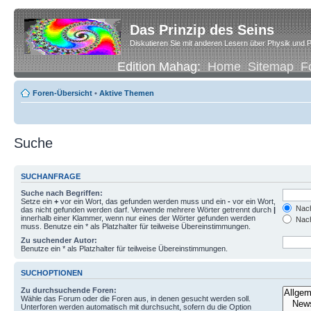
Das Prinzip des Seins
Diskutieren Sie mit anderen Lesern über Physik und P
Edition Mahag:
Home
Sitemap
F
Foren-Übersicht
•
Aktive Themen
Suche
SUCHANFRAGE
Suche nach Begriffen:
Setze ein
+
vor ein Wort, das gefunden werden muss und ein
-
vor ein Wort,
Nach
das nicht gefunden werden darf. Verwende mehrere Wörter getrennt durch
|
innerhalb einer Klammer, wenn nur eines der Wörter gefunden werden
Nach
muss. Benutze ein * als Platzhalter für teilweise Übereinstimmungen.
Zu suchender Autor:
Benutze ein * als Platzhalter für teilweise Übereinstimmungen.
SUCHOPTIONEN
Zu durchsuchende Foren:
Wähle das Forum oder die Foren aus, in denen gesucht werden soll.
Unterforen werden automatisch mit durchsucht, sofern du die Option