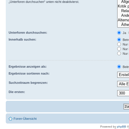
„Unterforen durchsuchen“ unten nicht deaktivierst.
Unterforen durchsuchen:
Ja
Innerhalb suchen:
Betre
Nur 
Nur 
Nur 
Ergebnisse anzeigen als:
Beit
Ergebnisse sortieren nach:
Suchzeitraum begrenzen:
Die ersten:
Foren-Übersicht
Powered by
phpBB
©