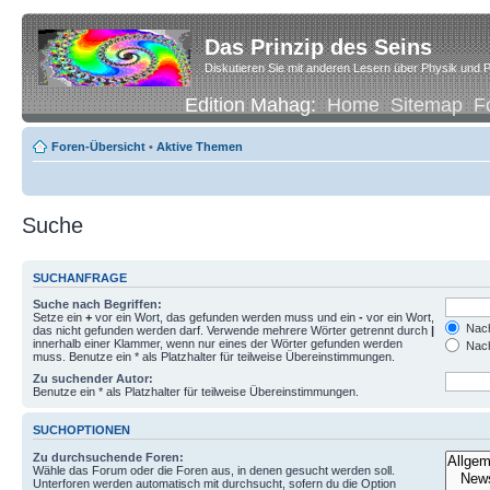
Das Prinzip des Seins
Diskutieren Sie mit anderen Lesern über Physik und P
Edition Mahag:
Home
Sitemap
F
Foren-Übersicht
•
Aktive Themen
Suche
SUCHANFRAGE
Suche nach Begriffen:
Setze ein
+
vor ein Wort, das gefunden werden muss und ein
-
vor ein Wort,
Nach
das nicht gefunden werden darf. Verwende mehrere Wörter getrennt durch
|
innerhalb einer Klammer, wenn nur eines der Wörter gefunden werden
Nach
muss. Benutze ein * als Platzhalter für teilweise Übereinstimmungen.
Zu suchender Autor:
Benutze ein * als Platzhalter für teilweise Übereinstimmungen.
SUCHOPTIONEN
Zu durchsuchende Foren:
Wähle das Forum oder die Foren aus, in denen gesucht werden soll.
Unterforen werden automatisch mit durchsucht, sofern du die Option