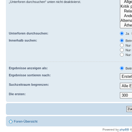
„Unterforen durchsuchen“ unten nicht deaktivierst.
Unterforen durchsuchen:
Ja
Innerhalb suchen:
Betre
Nur 
Nur 
Nur 
Ergebnisse anzeigen als:
Beit
Ergebnisse sortieren nach:
Suchzeitraum begrenzen:
Die ersten:
Foren-Übersicht
Powered by
phpBB
©