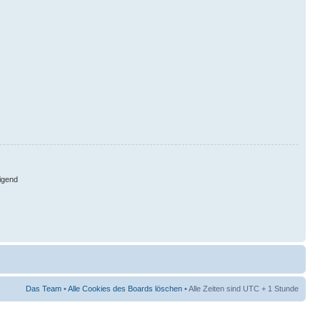
igend
Das Team
•
Alle Cookies des Boards löschen
• Alle Zeiten sind UTC + 1 Stunde