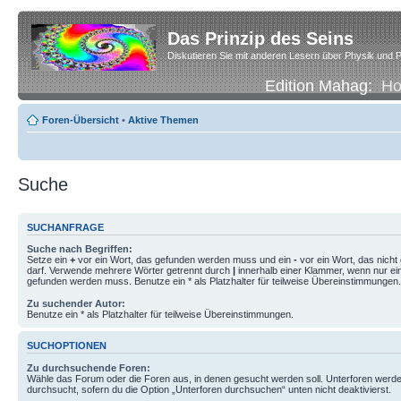
Das Prinzip des Seins
Diskutieren Sie mit anderen Lesern über Physik und P
Edition Mahag:
H
Foren-Übersicht
•
Aktive Themen
Suche
SUCHANFRAGE
Suche nach Begriffen:
Setze ein
+
vor ein Wort, das gefunden werden muss und ein
-
vor ein Wort, das nich
darf. Verwende mehrere Wörter getrennt durch
|
innerhalb einer Klammer, wenn nur ei
gefunden werden muss. Benutze ein * als Platzhalter für teilweise Übereinstimmungen.
Zu suchender Autor:
Benutze ein * als Platzhalter für teilweise Übereinstimmungen.
SUCHOPTIONEN
Zu durchsuchende Foren:
Wähle das Forum oder die Foren aus, in denen gesucht werden soll. Unterforen werde
durchsucht, sofern du die Option „Unterforen durchsuchen“ unten nicht deaktivierst.