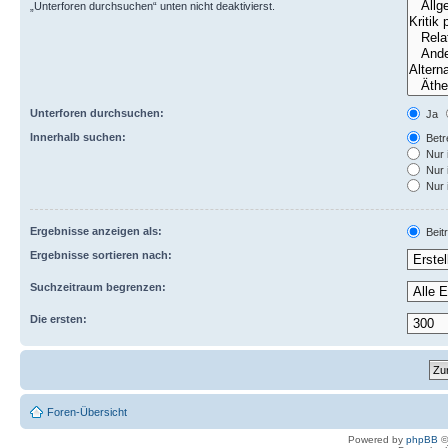
„Unterforen durchsuchen“ unten nicht deaktivierst.
Unterforen durchsuchen:
Ja
Innerhalb suchen:
Betre
Nur 
Nur 
Nur 
Ergebnisse anzeigen als:
Beit
Ergebnisse sortieren nach:
Suchzeitraum begrenzen:
Die ersten:
Foren-Übersicht
Powered by
phpBB
©