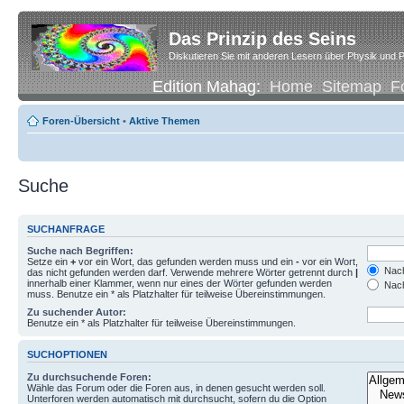
Das Prinzip des Seins
Diskutieren Sie mit anderen Lesern über Physik und P
Edition Mahag:
Home
Sitemap
F
Foren-Übersicht
•
Aktive Themen
Suche
SUCHANFRAGE
Suche nach Begriffen:
Setze ein
+
vor ein Wort, das gefunden werden muss und ein
-
vor ein Wort,
Nach
das nicht gefunden werden darf. Verwende mehrere Wörter getrennt durch
|
innerhalb einer Klammer, wenn nur eines der Wörter gefunden werden
Nach
muss. Benutze ein * als Platzhalter für teilweise Übereinstimmungen.
Zu suchender Autor:
Benutze ein * als Platzhalter für teilweise Übereinstimmungen.
SUCHOPTIONEN
Zu durchsuchende Foren:
Wähle das Forum oder die Foren aus, in denen gesucht werden soll.
Unterforen werden automatisch mit durchsucht, sofern du die Option