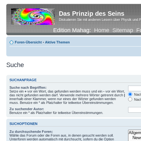
Das Prinzip des Seins
Diskutieren Sie mit anderen Lesern über Physik und P
Edition Mahag:
Home
Sitemap
F
Foren-Übersicht
•
Aktive Themen
Suche
SUCHANFRAGE
Suche nach Begriffen:
Setze ein
+
vor ein Wort, das gefunden werden muss und ein
-
vor ein Wort,
Nach
das nicht gefunden werden darf. Verwende mehrere Wörter getrennt durch
|
innerhalb einer Klammer, wenn nur eines der Wörter gefunden werden
Nach
muss. Benutze ein * als Platzhalter für teilweise Übereinstimmungen.
Zu suchender Autor:
Benutze ein * als Platzhalter für teilweise Übereinstimmungen.
SUCHOPTIONEN
Zu durchsuchende Foren:
Wähle das Forum oder die Foren aus, in denen gesucht werden soll.
Unterforen werden automatisch mit durchsucht, sofern du die Option