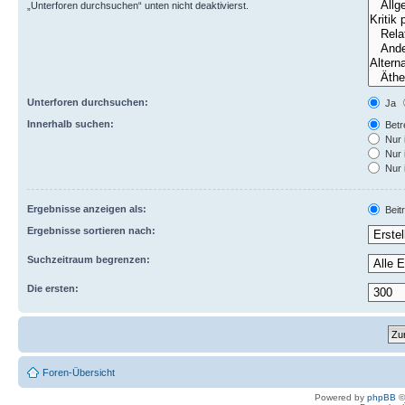
„Unterforen durchsuchen“ unten nicht deaktivierst.
Unterforen durchsuchen:
Ja
Innerhalb suchen:
Betre
Nur 
Nur 
Nur 
Ergebnisse anzeigen als:
Beit
Ergebnisse sortieren nach:
Suchzeitraum begrenzen:
Die ersten:
Foren-Übersicht
Powered by
phpBB
©