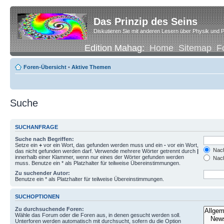
Das Prinzip des Seins
Diskutieren Sie mit anderen Lesern über Physik und P
Edition Mahag:
Home
Sitemap
F
Foren-Übersicht
•
Aktive Themen
Suche
SUCHANFRAGE
Suche nach Begriffen:
Setze ein
+
vor ein Wort, das gefunden werden muss und ein
-
vor ein Wort,
Nach
das nicht gefunden werden darf. Verwende mehrere Wörter getrennt durch
|
innerhalb einer Klammer, wenn nur eines der Wörter gefunden werden
Nach
muss. Benutze ein * als Platzhalter für teilweise Übereinstimmungen.
Zu suchender Autor:
Benutze ein * als Platzhalter für teilweise Übereinstimmungen.
SUCHOPTIONEN
Zu durchsuchende Foren:
Wähle das Forum oder die Foren aus, in denen gesucht werden soll.
Unterforen werden automatisch mit durchsucht, sofern du die Option