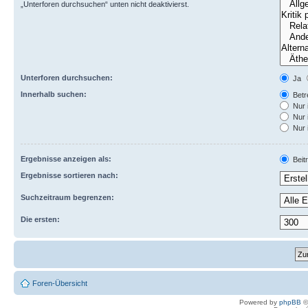
„Unterforen durchsuchen“ unten nicht deaktivierst.
Unterforen durchsuchen:
Ja
Innerhalb suchen:
Betre
Nur 
Nur 
Nur 
Ergebnisse anzeigen als:
Beit
Ergebnisse sortieren nach:
Suchzeitraum begrenzen:
Die ersten:
Foren-Übersicht
Powered by
phpBB
©