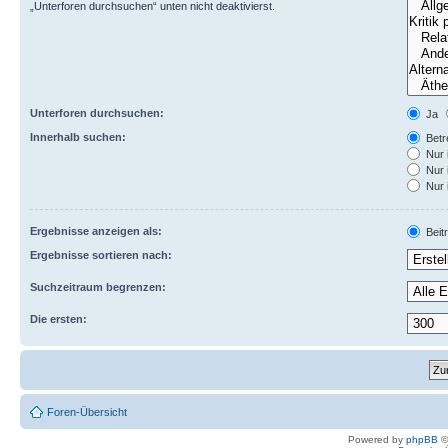
„Unterforen durchsuchen“ unten nicht deaktivierst.
Unterforen durchsuchen:
Ja
Innerhalb suchen:
Betre
Nur 
Nur 
Nur 
Ergebnisse anzeigen als:
Beit
Ergebnisse sortieren nach:
Suchzeitraum begrenzen:
Die ersten:
Foren-Übersicht
Powered by
phpBB
©