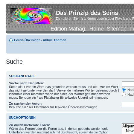
Das Prinzip des Seins
Diskutieren Sie mit anderen Lesern über Physik und P
Edition Mahag:
Home
Sitemap
F
Foren-Übersicht
•
Aktive Themen
Suche
SUCHANFRAGE
Suche nach Begriffen:
Setze ein
+
vor ein Wort, das gefunden werden muss und ein
-
vor ein Wort,
Nach
das nicht gefunden werden darf. Verwende mehrere Wörter getrennt durch
|
innerhalb einer Klammer, wenn nur eines der Wörter gefunden werden
Nach
muss. Benutze ein * als Platzhalter für teilweise Übereinstimmungen.
Zu suchender Autor:
Benutze ein * als Platzhalter für teilweise Übereinstimmungen.
SUCHOPTIONEN
Zu durchsuchende Foren:
Wähle das Forum oder die Foren aus, in denen gesucht werden soll.
Unterforen werden automatisch mit durchsucht, sofern du die Option