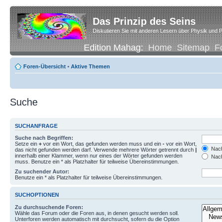
Das Prinzip des Seins
Diskutieren Sie mit anderen Lesern über Physik und P
Edition Mahag:
Home
Sitemap
F
Foren-Übersicht
•
Aktive Themen
Suche
SUCHANFRAGE
Suche nach Begriffen:
Setze ein
+
vor ein Wort, das gefunden werden muss und ein
-
vor ein Wort,
Nach
das nicht gefunden werden darf. Verwende mehrere Wörter getrennt durch
|
innerhalb einer Klammer, wenn nur eines der Wörter gefunden werden
Nach
muss. Benutze ein * als Platzhalter für teilweise Übereinstimmungen.
Zu suchender Autor:
Benutze ein * als Platzhalter für teilweise Übereinstimmungen.
SUCHOPTIONEN
Zu durchsuchende Foren:
Wähle das Forum oder die Foren aus, in denen gesucht werden soll.
Unterforen werden automatisch mit durchsucht, sofern du die Option