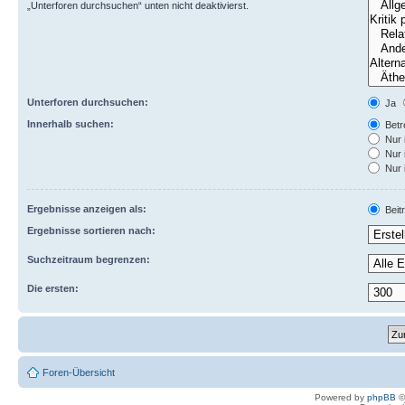
„Unterforen durchsuchen“ unten nicht deaktivierst.
Unterforen durchsuchen:
Ja
Innerhalb suchen:
Betre
Nur 
Nur 
Nur 
Ergebnisse anzeigen als:
Beit
Ergebnisse sortieren nach:
Suchzeitraum begrenzen:
Die ersten:
Foren-Übersicht
Powered by
phpBB
©