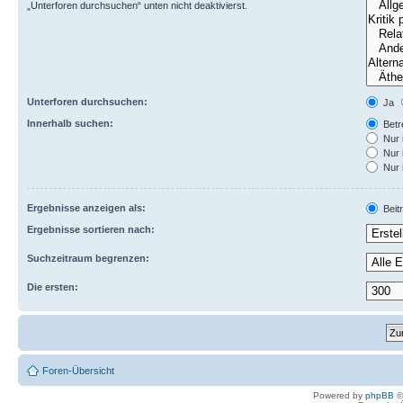
„Unterforen durchsuchen“ unten nicht deaktivierst.
Unterforen durchsuchen:
Ja
Innerhalb suchen:
Betre
Nur 
Nur 
Nur 
Ergebnisse anzeigen als:
Beit
Ergebnisse sortieren nach:
Suchzeitraum begrenzen:
Die ersten:
Foren-Übersicht
Powered by
phpBB
©