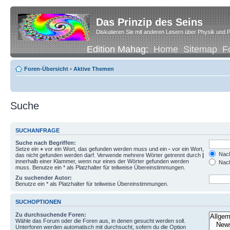
Das Prinzip des Seins
Diskutieren Sie mit anderen Lesern über Physik und P
Edition Mahag:
Home
Sitemap
F
Foren-Übersicht
•
Aktive Themen
Suche
SUCHANFRAGE
Suche nach Begriffen:
Setze ein
+
vor ein Wort, das gefunden werden muss und ein
-
vor ein Wort,
Nach
das nicht gefunden werden darf. Verwende mehrere Wörter getrennt durch
|
innerhalb einer Klammer, wenn nur eines der Wörter gefunden werden
Nach
muss. Benutze ein * als Platzhalter für teilweise Übereinstimmungen.
Zu suchender Autor:
Benutze ein * als Platzhalter für teilweise Übereinstimmungen.
SUCHOPTIONEN
Zu durchsuchende Foren:
Wähle das Forum oder die Foren aus, in denen gesucht werden soll.
Unterforen werden automatisch mit durchsucht, sofern du die Option