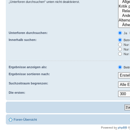
„Unterforen durchsuchen“ unten nicht deaktivierst.
Unterforen durchsuchen:
Ja
Innerhalb suchen:
Betre
Nur 
Nur 
Nur 
Ergebnisse anzeigen als:
Beit
Ergebnisse sortieren nach:
Suchzeitraum begrenzen:
Die ersten:
Foren-Übersicht
Powered by
phpBB
©