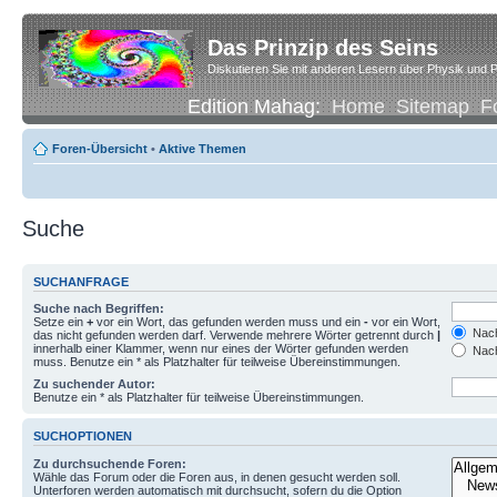
Das Prinzip des Seins
Diskutieren Sie mit anderen Lesern über Physik und P
Edition Mahag:
Home
Sitemap
F
Foren-Übersicht
•
Aktive Themen
Suche
SUCHANFRAGE
Suche nach Begriffen:
Setze ein
+
vor ein Wort, das gefunden werden muss und ein
-
vor ein Wort,
Nach
das nicht gefunden werden darf. Verwende mehrere Wörter getrennt durch
|
innerhalb einer Klammer, wenn nur eines der Wörter gefunden werden
Nach
muss. Benutze ein * als Platzhalter für teilweise Übereinstimmungen.
Zu suchender Autor:
Benutze ein * als Platzhalter für teilweise Übereinstimmungen.
SUCHOPTIONEN
Zu durchsuchende Foren:
Wähle das Forum oder die Foren aus, in denen gesucht werden soll.
Unterforen werden automatisch mit durchsucht, sofern du die Option