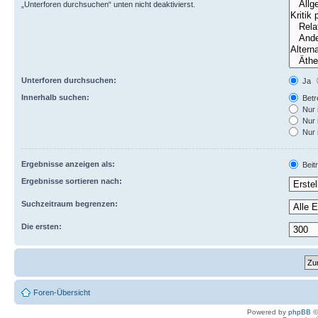
„Unterforen durchsuchen“ unten nicht deaktivierst.
Unterforen durchsuchen:
Ja
Innerhalb suchen:
Betre
Nur 
Nur 
Nur 
Ergebnisse anzeigen als:
Beit
Ergebnisse sortieren nach:
Suchzeitraum begrenzen:
Die ersten:
Foren-Übersicht
Powered by
phpBB
©