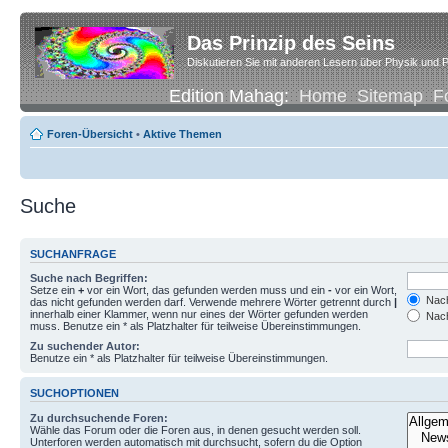
Das Prinzip des Seins
Diskutieren Sie mit anderen Lesern über Physik und P
Edition Mahag:
Home
Sitemap
F
Foren-Übersicht
•
Aktive Themen
Suche
SUCHANFRAGE
Suche nach Begriffen:
Setze ein
+
vor ein Wort, das gefunden werden muss und ein
-
vor ein Wort,
Nach
das nicht gefunden werden darf. Verwende mehrere Wörter getrennt durch
|
innerhalb einer Klammer, wenn nur eines der Wörter gefunden werden
Nach
muss. Benutze ein * als Platzhalter für teilweise Übereinstimmungen.
Zu suchender Autor:
Benutze ein * als Platzhalter für teilweise Übereinstimmungen.
SUCHOPTIONEN
Zu durchsuchende Foren:
Wähle das Forum oder die Foren aus, in denen gesucht werden soll.
Unterforen werden automatisch mit durchsucht, sofern du die Option