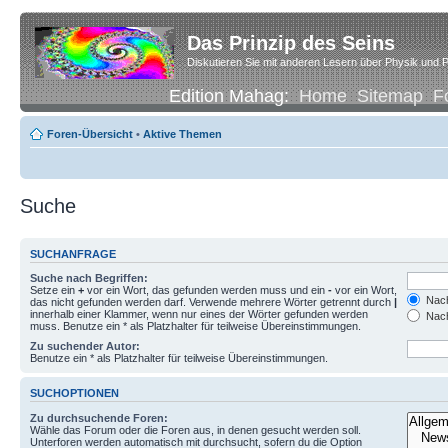
Das Prinzip des Seins
Diskutieren Sie mit anderen Lesern über Physik und P
Edition Mahag:
Home
Sitemap
F
Foren-Übersicht
•
Aktive Themen
Suche
SUCHANFRAGE
Suche nach Begriffen:
Setze ein
+
vor ein Wort, das gefunden werden muss und ein
-
vor ein Wort,
Nach
das nicht gefunden werden darf. Verwende mehrere Wörter getrennt durch
|
innerhalb einer Klammer, wenn nur eines der Wörter gefunden werden
Nach
muss. Benutze ein * als Platzhalter für teilweise Übereinstimmungen.
Zu suchender Autor:
Benutze ein * als Platzhalter für teilweise Übereinstimmungen.
SUCHOPTIONEN
Zu durchsuchende Foren:
Wähle das Forum oder die Foren aus, in denen gesucht werden soll.
Unterforen werden automatisch mit durchsucht, sofern du die Option