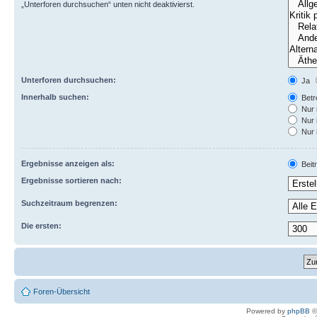
„Unterforen durchsuchen“ unten nicht deaktivierst.
Unterforen durchsuchen:
Ja
Innerhalb suchen:
Betre
Nur 
Nur 
Nur 
Ergebnisse anzeigen als:
Beit
Ergebnisse sortieren nach:
Suchzeitraum begrenzen:
Die ersten:
Foren-Übersicht
Powered by
phpBB
©