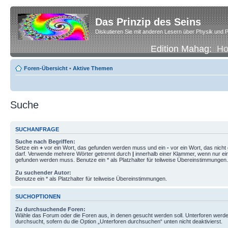
Das Prinzip des Seins
Diskutieren Sie mit anderen Lesern über Physik und P
Edition Mahag:
H
Foren-Übersicht
•
Aktive Themen
Suche
SUCHANFRAGE
Suche nach Begriffen:
Setze ein
+
vor ein Wort, das gefunden werden muss und ein
-
vor ein Wort, das nich
darf. Verwende mehrere Wörter getrennt durch
|
innerhalb einer Klammer, wenn nur ei
gefunden werden muss. Benutze ein * als Platzhalter für teilweise Übereinstimmungen.
Zu suchender Autor:
Benutze ein * als Platzhalter für teilweise Übereinstimmungen.
SUCHOPTIONEN
Zu durchsuchende Foren:
Wähle das Forum oder die Foren aus, in denen gesucht werden soll. Unterforen werde
durchsucht, sofern du die Option „Unterforen durchsuchen“ unten nicht deaktivierst.