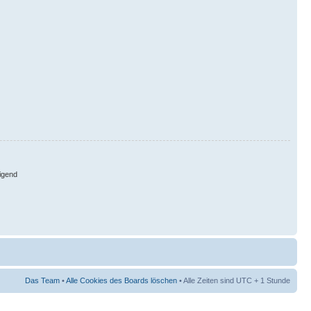
igend
Das Team
•
Alle Cookies des Boards löschen
• Alle Zeiten sind UTC + 1 Stunde