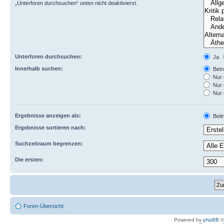
„Unterforen durchsuchen“ unten nicht deaktivierst.
Unterforen durchsuchen:
Ja
Innerhalb suchen:
Betre
Nur 
Nur 
Nur 
Ergebnisse anzeigen als:
Beit
Ergebnisse sortieren nach:
Suchzeitraum begrenzen:
Die ersten:
Foren-Übersicht
Powered by
phpBB
©