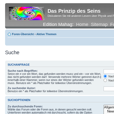
Das Prinzip des Seins
Diskutieren Sie mit anderen Lesern über Physik und P
Edition Mahag:
Home
Sitemap
F
Foren-Übersicht
•
Aktive Themen
Suche
SUCHANFRAGE
Suche nach Begriffen:
Setze ein
+
vor ein Wort, das gefunden werden muss und ein
-
vor ein Wort,
Nach
das nicht gefunden werden darf. Verwende mehrere Wörter getrennt durch
|
innerhalb einer Klammer, wenn nur eines der Wörter gefunden werden
Nach
muss. Benutze ein * als Platzhalter für teilweise Übereinstimmungen.
Zu suchender Autor:
Benutze ein * als Platzhalter für teilweise Übereinstimmungen.
SUCHOPTIONEN
Zu durchsuchende Foren:
Wähle das Forum oder die Foren aus, in denen gesucht werden soll.
Unterforen werden automatisch mit durchsucht, sofern du die Option