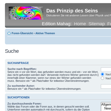
Das Prinzip des Seins
Diskutieren Sie mit anderen Lesern über Physik und P
Edition Mahag:
Home
Sitemap
F
Foren-Übersicht
•
Aktive Themen
Suche
SUCHANFRAGE
Suche nach Begriffen:
Setze ein
+
vor ein Wort, das gefunden werden muss und ein
-
vor ein Wort,
Nach
das nicht gefunden werden darf. Verwende mehrere Wörter getrennt durch
|
innerhalb einer Klammer, wenn nur eines der Wörter gefunden werden
Nach
muss. Benutze ein * als Platzhalter für teilweise Übereinstimmungen.
Zu suchender Autor:
Benutze ein * als Platzhalter für teilweise Übereinstimmungen.
SUCHOPTIONEN
Zu durchsuchende Foren:
Wähle das Forum oder die Foren aus, in denen gesucht werden soll.
Unterforen werden automatisch mit durchsucht, sofern du die Option