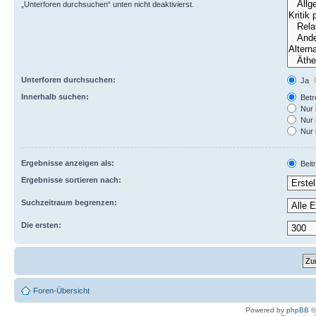
„Unterforen durchsuchen“ unten nicht deaktivierst.
Unterforen durchsuchen:
Ja
Innerhalb suchen:
Betre
Nur 
Nur 
Nur 
Ergebnisse anzeigen als:
Beit
Ergebnisse sortieren nach:
Suchzeitraum begrenzen:
Die ersten:
Foren-Übersicht
Powered by
phpBB
©