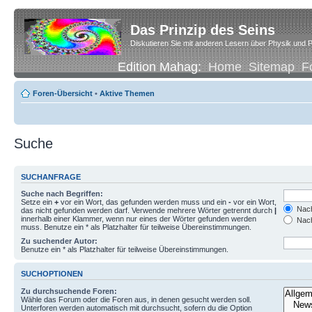
Das Prinzip des Seins
Diskutieren Sie mit anderen Lesern über Physik und P
Edition Mahag:
Home
Sitemap
F
Foren-Übersicht
•
Aktive Themen
Suche
SUCHANFRAGE
Suche nach Begriffen:
Setze ein
+
vor ein Wort, das gefunden werden muss und ein
-
vor ein Wort,
Nach
das nicht gefunden werden darf. Verwende mehrere Wörter getrennt durch
|
innerhalb einer Klammer, wenn nur eines der Wörter gefunden werden
Nach
muss. Benutze ein * als Platzhalter für teilweise Übereinstimmungen.
Zu suchender Autor:
Benutze ein * als Platzhalter für teilweise Übereinstimmungen.
SUCHOPTIONEN
Zu durchsuchende Foren:
Wähle das Forum oder die Foren aus, in denen gesucht werden soll.
Unterforen werden automatisch mit durchsucht, sofern du die Option