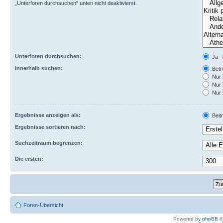
„Unterforen durchsuchen“ unten nicht deaktivierst.
Unterforen durchsuchen:
Ja
Innerhalb suchen:
Betre
Nur 
Nur 
Nur 
Ergebnisse anzeigen als:
Beit
Ergebnisse sortieren nach:
Suchzeitraum begrenzen:
Die ersten:
Foren-Übersicht
Powered by
phpBB
©