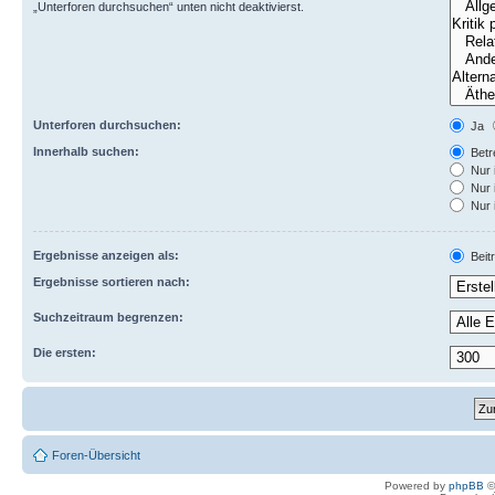
„Unterforen durchsuchen“ unten nicht deaktivierst.
Unterforen durchsuchen:
Ja
Innerhalb suchen:
Betre
Nur 
Nur 
Nur 
Ergebnisse anzeigen als:
Beit
Ergebnisse sortieren nach:
Suchzeitraum begrenzen:
Die ersten:
Foren-Übersicht
Powered by
phpBB
©