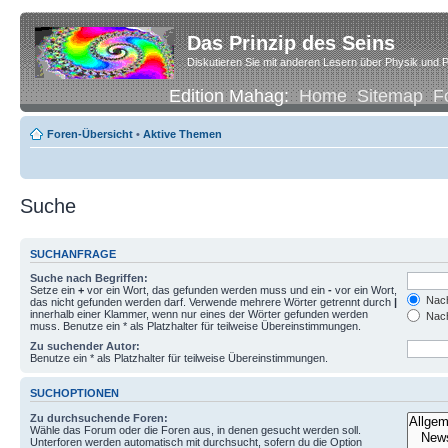
Das Prinzip des Seins
Diskutieren Sie mit anderen Lesern über Physik und P
Edition Mahag:
Home
Sitemap
F
Foren-Übersicht
•
Aktive Themen
Suche
SUCHANFRAGE
Suche nach Begriffen:
Setze ein
+
vor ein Wort, das gefunden werden muss und ein
-
vor ein Wort,
Nach
das nicht gefunden werden darf. Verwende mehrere Wörter getrennt durch
|
innerhalb einer Klammer, wenn nur eines der Wörter gefunden werden
Nach
muss. Benutze ein * als Platzhalter für teilweise Übereinstimmungen.
Zu suchender Autor:
Benutze ein * als Platzhalter für teilweise Übereinstimmungen.
SUCHOPTIONEN
Zu durchsuchende Foren:
Wähle das Forum oder die Foren aus, in denen gesucht werden soll.
Unterforen werden automatisch mit durchsucht, sofern du die Option