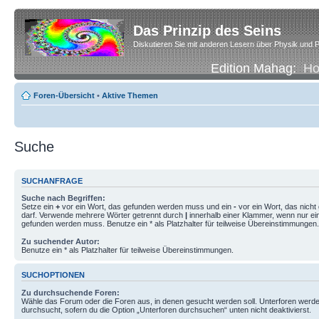
Das Prinzip des Seins
Diskutieren Sie mit anderen Lesern über Physik und P
Edition Mahag:
H
Foren-Übersicht
•
Aktive Themen
Suche
SUCHANFRAGE
Suche nach Begriffen:
Setze ein
+
vor ein Wort, das gefunden werden muss und ein
-
vor ein Wort, das nich
darf. Verwende mehrere Wörter getrennt durch
|
innerhalb einer Klammer, wenn nur ei
gefunden werden muss. Benutze ein * als Platzhalter für teilweise Übereinstimmungen.
Zu suchender Autor:
Benutze ein * als Platzhalter für teilweise Übereinstimmungen.
SUCHOPTIONEN
Zu durchsuchende Foren:
Wähle das Forum oder die Foren aus, in denen gesucht werden soll. Unterforen werde
durchsucht, sofern du die Option „Unterforen durchsuchen“ unten nicht deaktivierst.