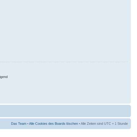
igend
Das Team
•
Alle Cookies des Boards löschen
• Alle Zeiten sind UTC + 1 Stunde