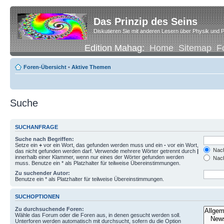
Das Prinzip des Seins
Diskutieren Sie mit anderen Lesern über Physik und P
Edition Mahag:
Home
Sitemap
F
Foren-Übersicht
•
Aktive Themen
Suche
SUCHANFRAGE
Suche nach Begriffen:
Setze ein
+
vor ein Wort, das gefunden werden muss und ein
-
vor ein Wort,
Nach
das nicht gefunden werden darf. Verwende mehrere Wörter getrennt durch
|
innerhalb einer Klammer, wenn nur eines der Wörter gefunden werden
Nach
muss. Benutze ein * als Platzhalter für teilweise Übereinstimmungen.
Zu suchender Autor:
Benutze ein * als Platzhalter für teilweise Übereinstimmungen.
SUCHOPTIONEN
Zu durchsuchende Foren:
Wähle das Forum oder die Foren aus, in denen gesucht werden soll.
Unterforen werden automatisch mit durchsucht, sofern du die Option