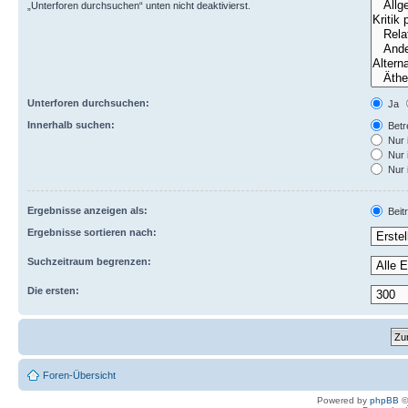
„Unterforen durchsuchen“ unten nicht deaktivierst.
Unterforen durchsuchen:
Ja
Innerhalb suchen:
Betre
Nur 
Nur 
Nur 
Ergebnisse anzeigen als:
Beit
Ergebnisse sortieren nach:
Suchzeitraum begrenzen:
Die ersten:
Foren-Übersicht
Powered by
phpBB
©