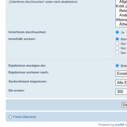
„Unterforen durchsuchen“ unten nicht deaktivierst.
Unterforen durchsuchen:
Ja
Innerhalb suchen:
Betre
Nur 
Nur 
Nur 
Ergebnisse anzeigen als:
Beit
Ergebnisse sortieren nach:
Suchzeitraum begrenzen:
Die ersten:
Foren-Übersicht
Powered by
phpBB
©