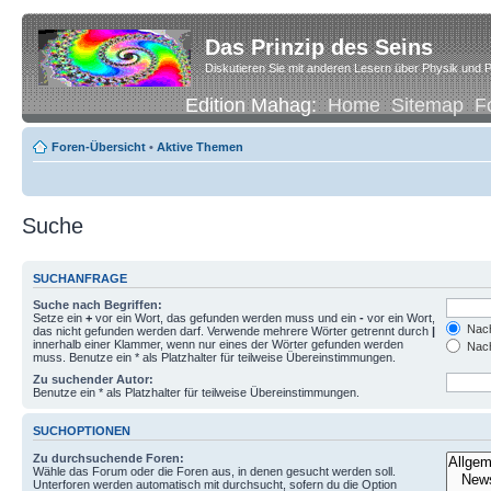
Das Prinzip des Seins
Diskutieren Sie mit anderen Lesern über Physik und P
Edition Mahag:
Home
Sitemap
F
Foren-Übersicht
•
Aktive Themen
Suche
SUCHANFRAGE
Suche nach Begriffen:
Setze ein
+
vor ein Wort, das gefunden werden muss und ein
-
vor ein Wort,
Nach
das nicht gefunden werden darf. Verwende mehrere Wörter getrennt durch
|
innerhalb einer Klammer, wenn nur eines der Wörter gefunden werden
Nach
muss. Benutze ein * als Platzhalter für teilweise Übereinstimmungen.
Zu suchender Autor:
Benutze ein * als Platzhalter für teilweise Übereinstimmungen.
SUCHOPTIONEN
Zu durchsuchende Foren:
Wähle das Forum oder die Foren aus, in denen gesucht werden soll.
Unterforen werden automatisch mit durchsucht, sofern du die Option