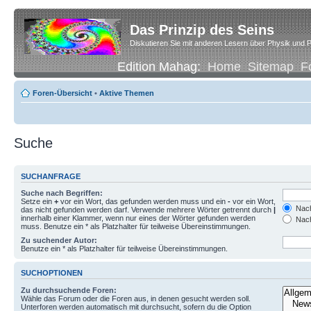
Das Prinzip des Seins
Diskutieren Sie mit anderen Lesern über Physik und P
Edition Mahag:
Home
Sitemap
F
Foren-Übersicht
•
Aktive Themen
Suche
SUCHANFRAGE
Suche nach Begriffen:
Setze ein
+
vor ein Wort, das gefunden werden muss und ein
-
vor ein Wort,
Nach
das nicht gefunden werden darf. Verwende mehrere Wörter getrennt durch
|
innerhalb einer Klammer, wenn nur eines der Wörter gefunden werden
Nach
muss. Benutze ein * als Platzhalter für teilweise Übereinstimmungen.
Zu suchender Autor:
Benutze ein * als Platzhalter für teilweise Übereinstimmungen.
SUCHOPTIONEN
Zu durchsuchende Foren:
Wähle das Forum oder die Foren aus, in denen gesucht werden soll.
Unterforen werden automatisch mit durchsucht, sofern du die Option