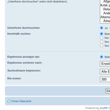
„Unterforen durchsuchen“ unten nicht deaktivierst.
Unterforen durchsuchen:
Ja
Innerhalb suchen:
Betre
Nur 
Nur 
Nur 
Ergebnisse anzeigen als:
Beit
Ergebnisse sortieren nach:
Suchzeitraum begrenzen:
Die ersten:
Foren-Übersicht
Powered by
phpBB
©