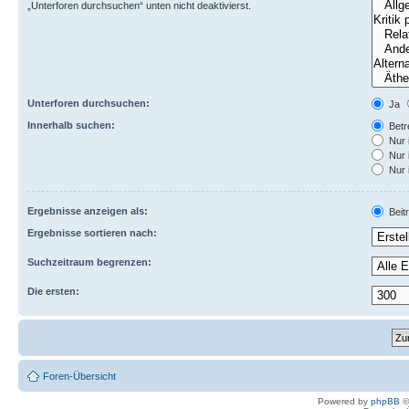
„Unterforen durchsuchen“ unten nicht deaktivierst.
Unterforen durchsuchen:
Ja
Innerhalb suchen:
Betre
Nur 
Nur 
Nur 
Ergebnisse anzeigen als:
Beit
Ergebnisse sortieren nach:
Suchzeitraum begrenzen:
Die ersten:
Foren-Übersicht
Powered by
phpBB
©