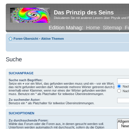
Das Prinzip des Seins
Diskutieren Sie mit anderen Lesern über Physik und P
Edition Mahag:
Home
Sitemap
F
Foren-Übersicht
•
Aktive Themen
Suche
SUCHANFRAGE
Suche nach Begriffen:
Setze ein
+
vor ein Wort, das gefunden werden muss und ein
-
vor ein Wort,
Nach
das nicht gefunden werden darf. Verwende mehrere Wörter getrennt durch
|
innerhalb einer Klammer, wenn nur eines der Wörter gefunden werden
Nach
muss. Benutze ein * als Platzhalter für teilweise Übereinstimmungen.
Zu suchender Autor:
Benutze ein * als Platzhalter für teilweise Übereinstimmungen.
SUCHOPTIONEN
Zu durchsuchende Foren:
Wähle das Forum oder die Foren aus, in denen gesucht werden soll.
Unterforen werden automatisch mit durchsucht, sofern du die Option