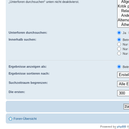
„Unterforen durchsuchen“ unten nicht deaktivierst.
Unterforen durchsuchen:
Ja
Innerhalb suchen:
Betre
Nur 
Nur 
Nur 
Ergebnisse anzeigen als:
Beit
Ergebnisse sortieren nach:
Suchzeitraum begrenzen:
Die ersten:
Foren-Übersicht
Powered by
phpBB
©