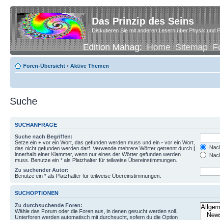
Das Prinzip des Seins
Diskutieren Sie mit anderen Lesern über Physik und P
Edition Mahag:
Home
Sitemap
F
Foren-Übersicht
•
Aktive Themen
Suche
SUCHANFRAGE
Suche nach Begriffen:
Setze ein
+
vor ein Wort, das gefunden werden muss und ein
-
vor ein Wort,
Nach
das nicht gefunden werden darf. Verwende mehrere Wörter getrennt durch
|
innerhalb einer Klammer, wenn nur eines der Wörter gefunden werden
Nach
muss. Benutze ein * als Platzhalter für teilweise Übereinstimmungen.
Zu suchender Autor:
Benutze ein * als Platzhalter für teilweise Übereinstimmungen.
SUCHOPTIONEN
Zu durchsuchende Foren:
Wähle das Forum oder die Foren aus, in denen gesucht werden soll.
Unterforen werden automatisch mit durchsucht, sofern du die Option