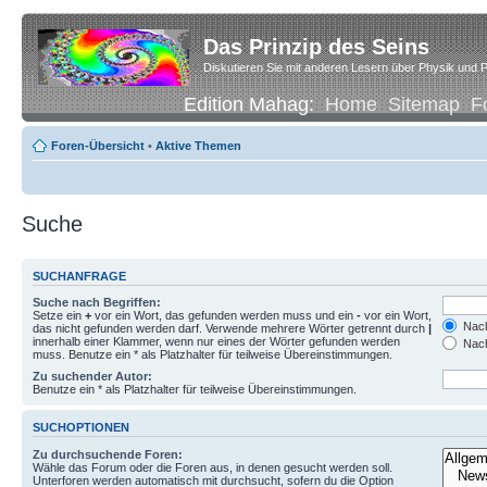
Das Prinzip des Seins
Diskutieren Sie mit anderen Lesern über Physik und P
Edition Mahag:
Home
Sitemap
F
Foren-Übersicht
•
Aktive Themen
Suche
SUCHANFRAGE
Suche nach Begriffen:
Setze ein
+
vor ein Wort, das gefunden werden muss und ein
-
vor ein Wort,
Nach
das nicht gefunden werden darf. Verwende mehrere Wörter getrennt durch
|
innerhalb einer Klammer, wenn nur eines der Wörter gefunden werden
Nach
muss. Benutze ein * als Platzhalter für teilweise Übereinstimmungen.
Zu suchender Autor:
Benutze ein * als Platzhalter für teilweise Übereinstimmungen.
SUCHOPTIONEN
Zu durchsuchende Foren:
Wähle das Forum oder die Foren aus, in denen gesucht werden soll.
Unterforen werden automatisch mit durchsucht, sofern du die Option