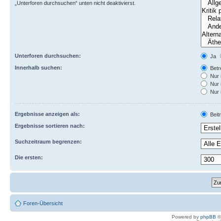
„Unterforen durchsuchen“ unten nicht deaktivierst.
Unterforen durchsuchen:
Ja
Innerhalb suchen:
Betre
Nur 
Nur 
Nur 
Ergebnisse anzeigen als:
Beit
Ergebnisse sortieren nach:
Suchzeitraum begrenzen:
Die ersten:
Foren-Übersicht
Powered by
phpBB
©