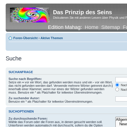
Das Prinzip des Seins
Diskutieren Sie mit anderen Lesern über Physik und P
Edition Mahag:
Home
Sitemap
F
Foren-Übersicht
•
Aktive Themen
Suche
SUCHANFRAGE
Suche nach Begriffen:
Setze ein
+
vor ein Wort, das gefunden werden muss und ein
-
vor ein Wort,
Nach
das nicht gefunden werden darf. Verwende mehrere Wörter getrennt durch
|
innerhalb einer Klammer, wenn nur eines der Wörter gefunden werden
Nach
muss. Benutze ein * als Platzhalter für teilweise Übereinstimmungen.
Zu suchender Autor:
Benutze ein * als Platzhalter für teilweise Übereinstimmungen.
SUCHOPTIONEN
Zu durchsuchende Foren:
Wähle das Forum oder die Foren aus, in denen gesucht werden soll.
Unterforen werden automatisch mit durchsucht, sofern du die Option