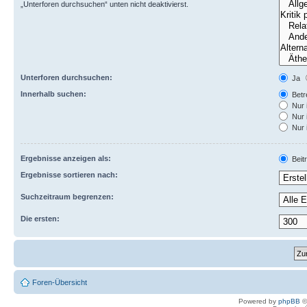
„Unterforen durchsuchen“ unten nicht deaktivierst.
Unterforen durchsuchen:
Ja
Innerhalb suchen:
Betre
Nur 
Nur 
Nur 
Ergebnisse anzeigen als:
Beit
Ergebnisse sortieren nach:
Suchzeitraum begrenzen:
Die ersten:
Foren-Übersicht
Powered by
phpBB
©