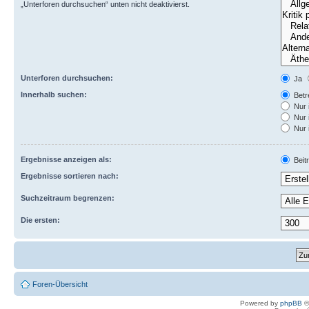
„Unterforen durchsuchen“ unten nicht deaktivierst.
Unterforen durchsuchen:
Ja
Innerhalb suchen:
Betre
Nur 
Nur 
Nur 
Ergebnisse anzeigen als:
Beit
Ergebnisse sortieren nach:
Suchzeitraum begrenzen:
Die ersten:
Foren-Übersicht
Powered by
phpBB
©