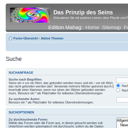
Das Prinzip des Seins
Diskutieren Sie mit anderen Lesern über Physik und P
Edition Mahag:
Home
Sitemap
F
Foren-Übersicht
•
Aktive Themen
Suche
SUCHANFRAGE
Suche nach Begriffen:
Setze ein
+
vor ein Wort, das gefunden werden muss und ein
-
vor ein Wort,
Nach
das nicht gefunden werden darf. Verwende mehrere Wörter getrennt durch
|
innerhalb einer Klammer, wenn nur eines der Wörter gefunden werden
Nach
muss. Benutze ein * als Platzhalter für teilweise Übereinstimmungen.
Zu suchender Autor:
Benutze ein * als Platzhalter für teilweise Übereinstimmungen.
SUCHOPTIONEN
Zu durchsuchende Foren:
Wähle das Forum oder die Foren aus, in denen gesucht werden soll.
Unterforen werden automatisch mit durchsucht, sofern du die Option