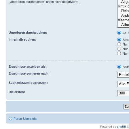
„Unterforen durchsuchen“ unten nicht deaktivierst.
Unterforen durchsuchen:
Ja
Innerhalb suchen:
Betre
Nur 
Nur 
Nur 
Ergebnisse anzeigen als:
Beit
Ergebnisse sortieren nach:
Suchzeitraum begrenzen:
Die ersten:
Foren-Übersicht
Powered by
phpBB
©