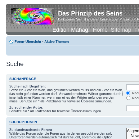
Das Prinzip des Seins
Diskutieren Sie mit anderen Lesern über Physik und P
Edition Mahag:
Home
Sitemap
F
Foren-Übersicht
•
Aktive Themen
Suche
SUCHANFRAGE
Suche nach Begriffen:
Setze ein
+
vor ein Wort, das gefunden werden muss und ein
-
vor ein Wort,
Nach
das nicht gefunden werden darf. Verwende mehrere Wörter getrennt durch
|
innerhalb einer Klammer, wenn nur eines der Wörter gefunden werden
Nach
muss. Benutze ein * als Platzhalter für teilweise Übereinstimmungen.
Zu suchender Autor:
Benutze ein * als Platzhalter für teilweise Übereinstimmungen.
SUCHOPTIONEN
Zu durchsuchende Foren:
Wähle das Forum oder die Foren aus, in denen gesucht werden soll.
Unterforen werden automatisch mit durchsucht, sofern du die Option