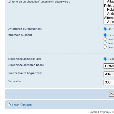
„Unterforen durchsuchen“ unten nicht deaktivierst.
Unterforen durchsuchen:
Ja
Innerhalb suchen:
Betre
Nur 
Nur 
Nur 
Ergebnisse anzeigen als:
Beit
Ergebnisse sortieren nach:
Suchzeitraum begrenzen:
Die ersten:
Foren-Übersicht
Powered by
phpBB
©