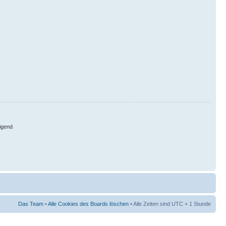
igend
Das Team
•
Alle Cookies des Boards löschen
• Alle Zeiten sind UTC + 1 Stunde