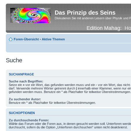
Das Prinzip des Seins
Diskutieren Sie mit anderen Lesern über Physik und P
Edition Mahag:
H
Foren-Übersicht
•
Aktive Themen
Suche
SUCHANFRAGE
Suche nach Begriffen:
Setze ein
+
vor ein Wort, das gefunden werden muss und ein
-
vor ein Wort, das nich
darf. Verwende mehrere Wörter getrennt durch
|
innerhalb einer Klammer, wenn nur ei
gefunden werden muss. Benutze ein * als Platzhalter für teilweise Übereinstimmungen.
Zu suchender Autor:
Benutze ein * als Platzhalter für teilweise Übereinstimmungen.
SUCHOPTIONEN
Zu durchsuchende Foren:
Wähle das Forum oder die Foren aus, in denen gesucht werden soll. Unterforen werde
durchsucht, sofern du die Option „Unterforen durchsuchen“ unten nicht deaktivierst.