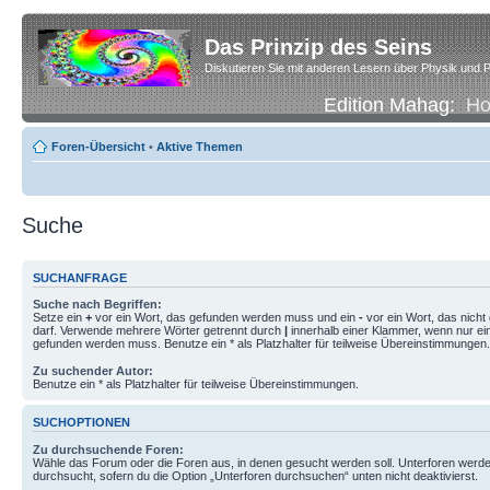
Das Prinzip des Seins
Diskutieren Sie mit anderen Lesern über Physik und P
Edition Mahag:
H
Foren-Übersicht
•
Aktive Themen
Suche
SUCHANFRAGE
Suche nach Begriffen:
Setze ein
+
vor ein Wort, das gefunden werden muss und ein
-
vor ein Wort, das nich
darf. Verwende mehrere Wörter getrennt durch
|
innerhalb einer Klammer, wenn nur ei
gefunden werden muss. Benutze ein * als Platzhalter für teilweise Übereinstimmungen.
Zu suchender Autor:
Benutze ein * als Platzhalter für teilweise Übereinstimmungen.
SUCHOPTIONEN
Zu durchsuchende Foren:
Wähle das Forum oder die Foren aus, in denen gesucht werden soll. Unterforen werde
durchsucht, sofern du die Option „Unterforen durchsuchen“ unten nicht deaktivierst.