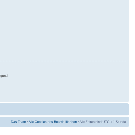
igend
Das Team
•
Alle Cookies des Boards löschen
• Alle Zeiten sind UTC + 1 Stunde