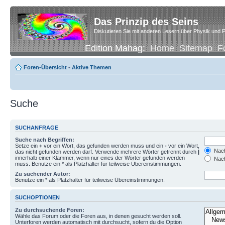
Das Prinzip des Seins
Diskutieren Sie mit anderen Lesern über Physik und P
Edition Mahag:
Home
Sitemap
F
Foren-Übersicht
•
Aktive Themen
Suche
SUCHANFRAGE
Suche nach Begriffen:
Setze ein
+
vor ein Wort, das gefunden werden muss und ein
-
vor ein Wort,
Nach
das nicht gefunden werden darf. Verwende mehrere Wörter getrennt durch
|
innerhalb einer Klammer, wenn nur eines der Wörter gefunden werden
Nach
muss. Benutze ein * als Platzhalter für teilweise Übereinstimmungen.
Zu suchender Autor:
Benutze ein * als Platzhalter für teilweise Übereinstimmungen.
SUCHOPTIONEN
Zu durchsuchende Foren:
Wähle das Forum oder die Foren aus, in denen gesucht werden soll.
Unterforen werden automatisch mit durchsucht, sofern du die Option