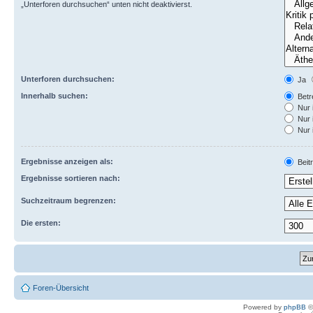
„Unterforen durchsuchen“ unten nicht deaktivierst.
Unterforen durchsuchen:
Ja
Innerhalb suchen:
Betre
Nur 
Nur 
Nur 
Ergebnisse anzeigen als:
Beit
Ergebnisse sortieren nach:
Suchzeitraum begrenzen:
Die ersten:
Foren-Übersicht
Powered by
phpBB
©