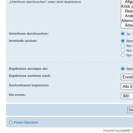
„Unterforen durchsuchen“ unten nicht deaktivierst.
Unterforen durchsuchen:
Ja
Innerhalb suchen:
Betre
Nur 
Nur 
Nur 
Ergebnisse anzeigen als:
Beit
Ergebnisse sortieren nach:
Suchzeitraum begrenzen:
Die ersten:
Foren-Übersicht
Powered by
phpBB
©