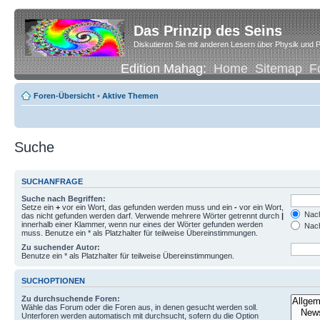
Das Prinzip des Seins
Diskutieren Sie mit anderen Lesern über Physik und P
Edition Mahag:
Home
Sitemap
F
Foren-Übersicht
•
Aktive Themen
Suche
SUCHANFRAGE
Suche nach Begriffen:
Setze ein
+
vor ein Wort, das gefunden werden muss und ein
-
vor ein Wort,
Nach
das nicht gefunden werden darf. Verwende mehrere Wörter getrennt durch
|
innerhalb einer Klammer, wenn nur eines der Wörter gefunden werden
Nach
muss. Benutze ein * als Platzhalter für teilweise Übereinstimmungen.
Zu suchender Autor:
Benutze ein * als Platzhalter für teilweise Übereinstimmungen.
SUCHOPTIONEN
Zu durchsuchende Foren:
Wähle das Forum oder die Foren aus, in denen gesucht werden soll.
Unterforen werden automatisch mit durchsucht, sofern du die Option