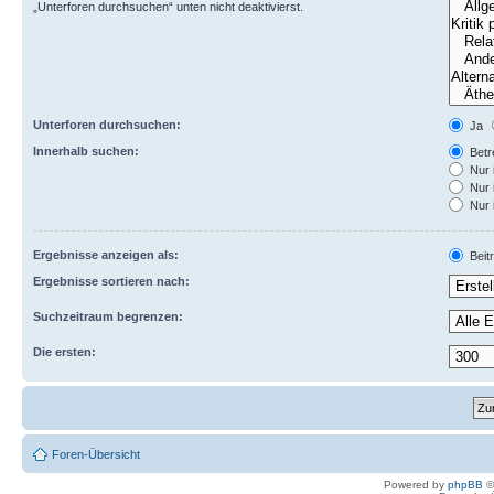
„Unterforen durchsuchen“ unten nicht deaktivierst.
Unterforen durchsuchen:
Ja
Innerhalb suchen:
Betre
Nur 
Nur 
Nur 
Ergebnisse anzeigen als:
Beit
Ergebnisse sortieren nach:
Suchzeitraum begrenzen:
Die ersten:
Foren-Übersicht
Powered by
phpBB
©