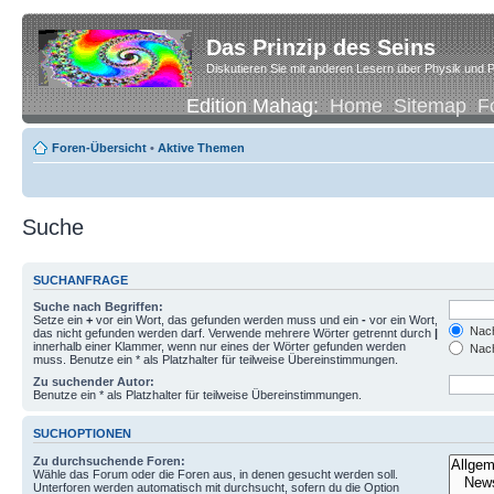
Das Prinzip des Seins
Diskutieren Sie mit anderen Lesern über Physik und P
Edition Mahag:
Home
Sitemap
F
Foren-Übersicht
•
Aktive Themen
Suche
SUCHANFRAGE
Suche nach Begriffen:
Setze ein
+
vor ein Wort, das gefunden werden muss und ein
-
vor ein Wort,
Nach
das nicht gefunden werden darf. Verwende mehrere Wörter getrennt durch
|
innerhalb einer Klammer, wenn nur eines der Wörter gefunden werden
Nach
muss. Benutze ein * als Platzhalter für teilweise Übereinstimmungen.
Zu suchender Autor:
Benutze ein * als Platzhalter für teilweise Übereinstimmungen.
SUCHOPTIONEN
Zu durchsuchende Foren:
Wähle das Forum oder die Foren aus, in denen gesucht werden soll.
Unterforen werden automatisch mit durchsucht, sofern du die Option