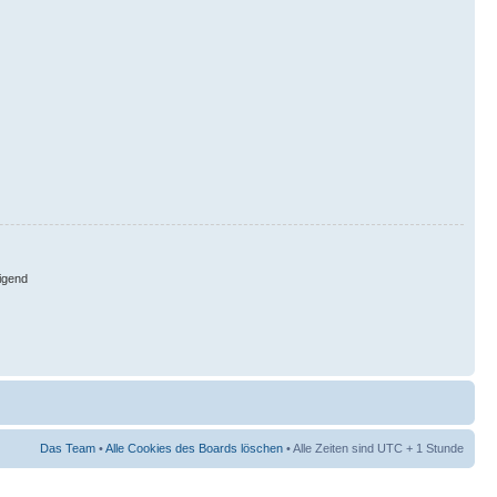
igend
Das Team
•
Alle Cookies des Boards löschen
• Alle Zeiten sind UTC + 1 Stunde