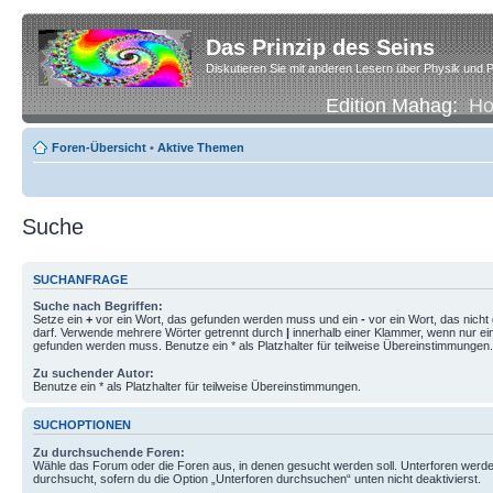
Das Prinzip des Seins
Diskutieren Sie mit anderen Lesern über Physik und P
Edition Mahag:
H
Foren-Übersicht
•
Aktive Themen
Suche
SUCHANFRAGE
Suche nach Begriffen:
Setze ein
+
vor ein Wort, das gefunden werden muss und ein
-
vor ein Wort, das nich
darf. Verwende mehrere Wörter getrennt durch
|
innerhalb einer Klammer, wenn nur ei
gefunden werden muss. Benutze ein * als Platzhalter für teilweise Übereinstimmungen.
Zu suchender Autor:
Benutze ein * als Platzhalter für teilweise Übereinstimmungen.
SUCHOPTIONEN
Zu durchsuchende Foren:
Wähle das Forum oder die Foren aus, in denen gesucht werden soll. Unterforen werde
durchsucht, sofern du die Option „Unterforen durchsuchen“ unten nicht deaktivierst.