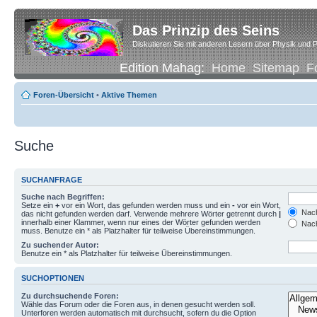
Das Prinzip des Seins
Diskutieren Sie mit anderen Lesern über Physik und P
Edition Mahag:
Home
Sitemap
F
Foren-Übersicht
•
Aktive Themen
Suche
SUCHANFRAGE
Suche nach Begriffen:
Setze ein
+
vor ein Wort, das gefunden werden muss und ein
-
vor ein Wort,
Nach
das nicht gefunden werden darf. Verwende mehrere Wörter getrennt durch
|
innerhalb einer Klammer, wenn nur eines der Wörter gefunden werden
Nach
muss. Benutze ein * als Platzhalter für teilweise Übereinstimmungen.
Zu suchender Autor:
Benutze ein * als Platzhalter für teilweise Übereinstimmungen.
SUCHOPTIONEN
Zu durchsuchende Foren:
Wähle das Forum oder die Foren aus, in denen gesucht werden soll.
Unterforen werden automatisch mit durchsucht, sofern du die Option