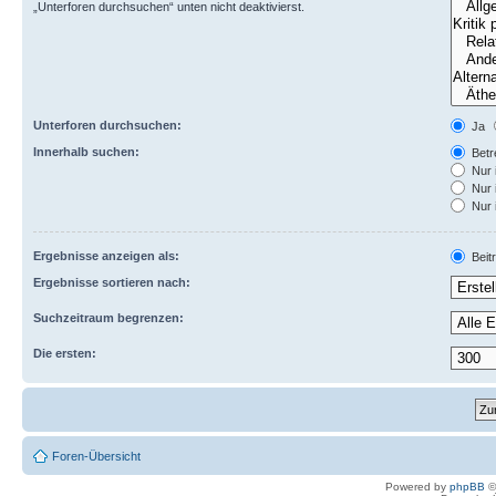
„Unterforen durchsuchen“ unten nicht deaktivierst.
Unterforen durchsuchen:
Ja
Innerhalb suchen:
Betre
Nur 
Nur 
Nur 
Ergebnisse anzeigen als:
Beit
Ergebnisse sortieren nach:
Suchzeitraum begrenzen:
Die ersten:
Foren-Übersicht
Powered by
phpBB
©