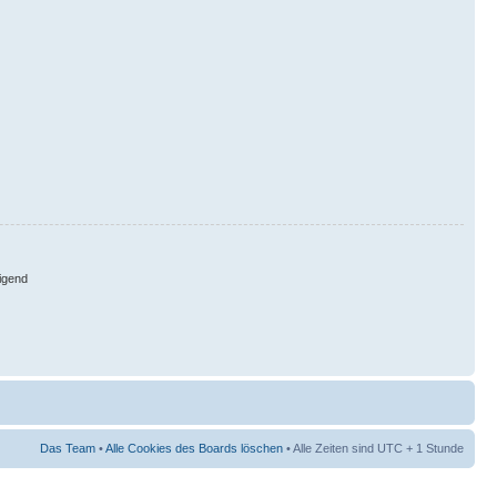
igend
Das Team
•
Alle Cookies des Boards löschen
• Alle Zeiten sind UTC + 1 Stunde