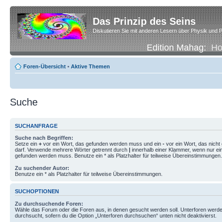
Das Prinzip des Seins
Diskutieren Sie mit anderen Lesern über Physik und P
Edition Mahag:
H
Foren-Übersicht
•
Aktive Themen
Suche
SUCHANFRAGE
Suche nach Begriffen:
Setze ein
+
vor ein Wort, das gefunden werden muss und ein
-
vor ein Wort, das nich
darf. Verwende mehrere Wörter getrennt durch
|
innerhalb einer Klammer, wenn nur ei
gefunden werden muss. Benutze ein * als Platzhalter für teilweise Übereinstimmungen.
Zu suchender Autor:
Benutze ein * als Platzhalter für teilweise Übereinstimmungen.
SUCHOPTIONEN
Zu durchsuchende Foren:
Wähle das Forum oder die Foren aus, in denen gesucht werden soll. Unterforen werde
durchsucht, sofern du die Option „Unterforen durchsuchen“ unten nicht deaktivierst.