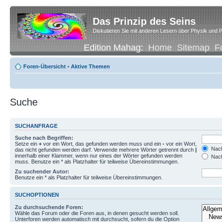
Das Prinzip des Seins
Diskutieren Sie mit anderen Lesern über Physik und P
Edition Mahag:
Home
Sitemap
F
Foren-Übersicht
•
Aktive Themen
Suche
SUCHANFRAGE
Suche nach Begriffen:
Setze ein
+
vor ein Wort, das gefunden werden muss und ein
-
vor ein Wort,
Nach
das nicht gefunden werden darf. Verwende mehrere Wörter getrennt durch
|
innerhalb einer Klammer, wenn nur eines der Wörter gefunden werden
Nach
muss. Benutze ein * als Platzhalter für teilweise Übereinstimmungen.
Zu suchender Autor:
Benutze ein * als Platzhalter für teilweise Übereinstimmungen.
SUCHOPTIONEN
Zu durchsuchende Foren:
Wähle das Forum oder die Foren aus, in denen gesucht werden soll.
Unterforen werden automatisch mit durchsucht, sofern du die Option