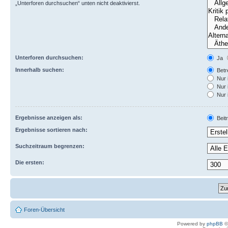
„Unterforen durchsuchen“ unten nicht deaktivierst.
Unterforen durchsuchen:
Ja
Innerhalb suchen:
Betre
Nur 
Nur 
Nur 
Ergebnisse anzeigen als:
Beit
Ergebnisse sortieren nach:
Suchzeitraum begrenzen:
Die ersten:
Foren-Übersicht
Powered by
phpBB
©