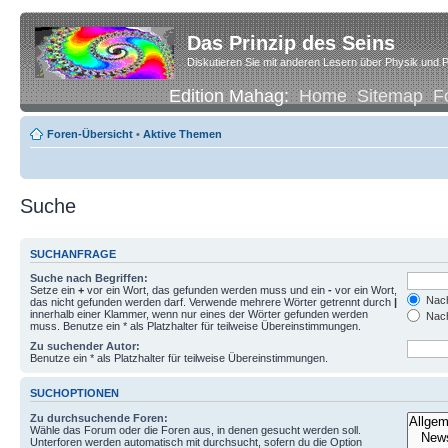
Das Prinzip des Seins
Diskutieren Sie mit anderen Lesern über Physik und P
Edition Mahag:
Home
Sitemap
F
Foren-Übersicht
•
Aktive Themen
Suche
SUCHANFRAGE
Suche nach Begriffen:
Setze ein
+
vor ein Wort, das gefunden werden muss und ein
-
vor ein Wort,
Nach
das nicht gefunden werden darf. Verwende mehrere Wörter getrennt durch
|
innerhalb einer Klammer, wenn nur eines der Wörter gefunden werden
Nach
muss. Benutze ein * als Platzhalter für teilweise Übereinstimmungen.
Zu suchender Autor:
Benutze ein * als Platzhalter für teilweise Übereinstimmungen.
SUCHOPTIONEN
Zu durchsuchende Foren:
Wähle das Forum oder die Foren aus, in denen gesucht werden soll.
Unterforen werden automatisch mit durchsucht, sofern du die Option