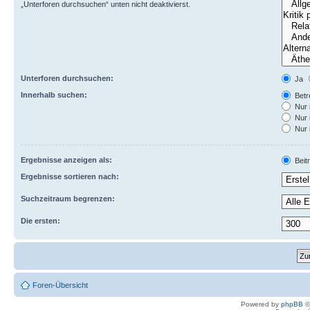
„Unterforen durchsuchen“ unten nicht deaktivierst.
Unterforen durchsuchen:
Ja
Innerhalb suchen:
Betre
Nur 
Nur 
Nur 
Ergebnisse anzeigen als:
Beit
Ergebnisse sortieren nach:
Suchzeitraum begrenzen:
Die ersten:
Foren-Übersicht
Powered by
phpBB
©