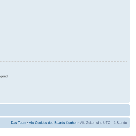
igend
Das Team
•
Alle Cookies des Boards löschen
• Alle Zeiten sind UTC + 1 Stunde