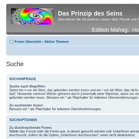
Das Prinzip des Seins
Diskutieren Sie mit anderen Lesern über Physik und P
Edition Mahag:
H
Foren-Übersicht
•
Aktive Themen
Suche
SUCHANFRAGE
Suche nach Begriffen:
Setze ein
+
vor ein Wort, das gefunden werden muss und ein
-
vor ein Wort, das nich
darf. Verwende mehrere Wörter getrennt durch
|
innerhalb einer Klammer, wenn nur ei
gefunden werden muss. Benutze ein * als Platzhalter für teilweise Übereinstimmungen.
Zu suchender Autor:
Benutze ein * als Platzhalter für teilweise Übereinstimmungen.
SUCHOPTIONEN
Zu durchsuchende Foren:
Wähle das Forum oder die Foren aus, in denen gesucht werden soll. Unterforen werde
durchsucht, sofern du die Option „Unterforen durchsuchen“ unten nicht deaktivierst.