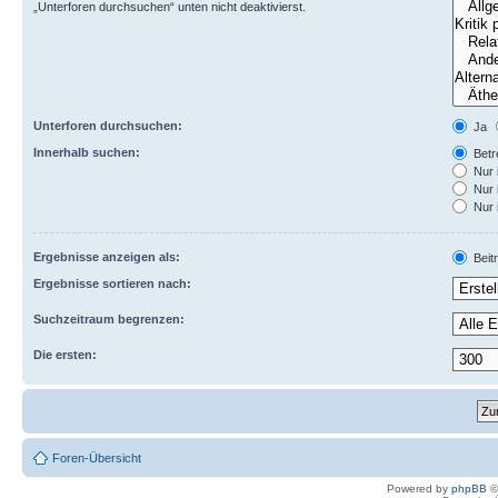
„Unterforen durchsuchen“ unten nicht deaktivierst.
Unterforen durchsuchen:
Ja
Innerhalb suchen:
Betre
Nur 
Nur 
Nur 
Ergebnisse anzeigen als:
Beit
Ergebnisse sortieren nach:
Suchzeitraum begrenzen:
Die ersten:
Foren-Übersicht
Powered by
phpBB
©