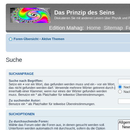
Das Prinzip des Seins
Diskutieren Sie mit anderen Lesern über Physik und P
Edition Mahag:
Home
Sitemap
F
Foren-Übersicht
•
Aktive Themen
Suche
SUCHANFRAGE
Suche nach Begriffen:
Setze ein
+
vor ein Wort, das gefunden werden muss und ein
-
vor ein Wort,
Nach
das nicht gefunden werden darf. Verwende mehrere Wörter getrennt durch
|
innerhalb einer Klammer, wenn nur eines der Wörter gefunden werden
Nach
muss. Benutze ein * als Platzhalter für teilweise Übereinstimmungen.
Zu suchender Autor:
Benutze ein * als Platzhalter für teilweise Übereinstimmungen.
SUCHOPTIONEN
Zu durchsuchende Foren:
Wähle das Forum oder die Foren aus, in denen gesucht werden soll.
Unterforen werden automatisch mit durchsucht, sofern du die Option