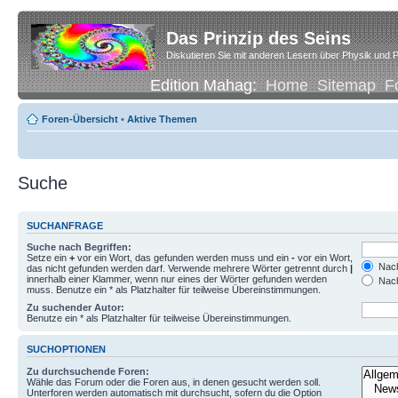
Das Prinzip des Seins
Diskutieren Sie mit anderen Lesern über Physik und P
Edition Mahag:
Home
Sitemap
F
Foren-Übersicht
•
Aktive Themen
Suche
SUCHANFRAGE
Suche nach Begriffen:
Setze ein
+
vor ein Wort, das gefunden werden muss und ein
-
vor ein Wort,
Nach
das nicht gefunden werden darf. Verwende mehrere Wörter getrennt durch
|
innerhalb einer Klammer, wenn nur eines der Wörter gefunden werden
Nach
muss. Benutze ein * als Platzhalter für teilweise Übereinstimmungen.
Zu suchender Autor:
Benutze ein * als Platzhalter für teilweise Übereinstimmungen.
SUCHOPTIONEN
Zu durchsuchende Foren:
Wähle das Forum oder die Foren aus, in denen gesucht werden soll.
Unterforen werden automatisch mit durchsucht, sofern du die Option