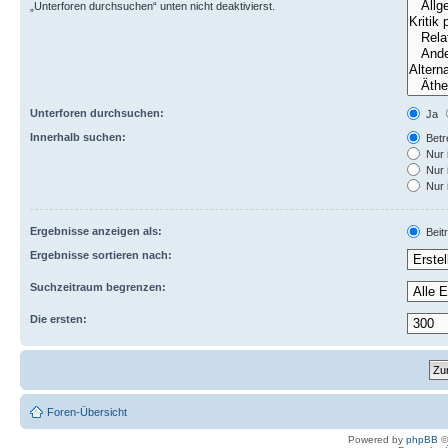
„Unterforen durchsuchen“ unten nicht deaktivierst.
Unterforen durchsuchen:
Ja
Innerhalb suchen:
Betre
Nur 
Nur 
Nur 
Ergebnisse anzeigen als:
Beit
Ergebnisse sortieren nach:
Suchzeitraum begrenzen:
Die ersten:
Foren-Übersicht
Powered by
phpBB
©