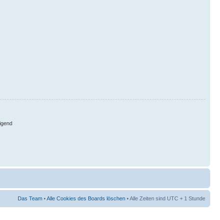
igend
Das Team
•
Alle Cookies des Boards löschen
• Alle Zeiten sind UTC + 1 Stunde