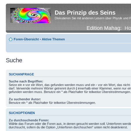
Das Prinzip des Seins
Diskutieren Sie mit anderen Lesern über Physik und P
Edition Mahag:
H
Foren-Übersicht
•
Aktive Themen
Suche
SUCHANFRAGE
Suche nach Begriffen:
Setze ein
+
vor ein Wort, das gefunden werden muss und ein
-
vor ein Wort, das nich
darf. Verwende mehrere Wörter getrennt durch
|
innerhalb einer Klammer, wenn nur ei
gefunden werden muss. Benutze ein * als Platzhalter für teilweise Übereinstimmungen.
Zu suchender Autor:
Benutze ein * als Platzhalter für teilweise Übereinstimmungen.
SUCHOPTIONEN
Zu durchsuchende Foren:
Wähle das Forum oder die Foren aus, in denen gesucht werden soll. Unterforen werde
durchsucht, sofern du die Option „Unterforen durchsuchen“ unten nicht deaktivierst.