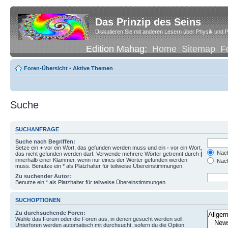
Das Prinzip des Seins
Diskutieren Sie mit anderen Lesern über Physik und P
Edition Mahag:
Home
Sitemap
F
Foren-Übersicht
•
Aktive Themen
Suche
SUCHANFRAGE
Suche nach Begriffen:
Setze ein
+
vor ein Wort, das gefunden werden muss und ein
-
vor ein Wort,
Nach
das nicht gefunden werden darf. Verwende mehrere Wörter getrennt durch
|
innerhalb einer Klammer, wenn nur eines der Wörter gefunden werden
Nach
muss. Benutze ein * als Platzhalter für teilweise Übereinstimmungen.
Zu suchender Autor:
Benutze ein * als Platzhalter für teilweise Übereinstimmungen.
SUCHOPTIONEN
Zu durchsuchende Foren:
Wähle das Forum oder die Foren aus, in denen gesucht werden soll.
Unterforen werden automatisch mit durchsucht, sofern du die Option