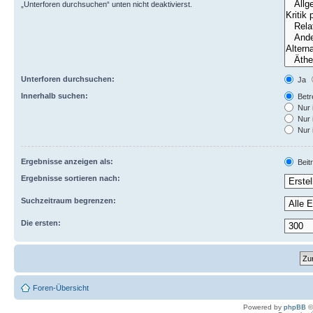
„Unterforen durchsuchen“ unten nicht deaktivierst.
Unterforen durchsuchen:
Ja
Innerhalb suchen:
Betre
Nur 
Nur 
Nur 
Ergebnisse anzeigen als:
Beit
Ergebnisse sortieren nach:
Suchzeitraum begrenzen:
Die ersten:
Foren-Übersicht
Powered by
phpBB
©