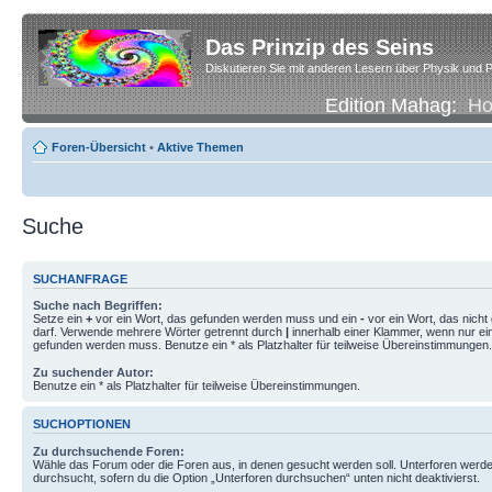
Das Prinzip des Seins
Diskutieren Sie mit anderen Lesern über Physik und P
Edition Mahag:
H
Foren-Übersicht
•
Aktive Themen
Suche
SUCHANFRAGE
Suche nach Begriffen:
Setze ein
+
vor ein Wort, das gefunden werden muss und ein
-
vor ein Wort, das nich
darf. Verwende mehrere Wörter getrennt durch
|
innerhalb einer Klammer, wenn nur ei
gefunden werden muss. Benutze ein * als Platzhalter für teilweise Übereinstimmungen.
Zu suchender Autor:
Benutze ein * als Platzhalter für teilweise Übereinstimmungen.
SUCHOPTIONEN
Zu durchsuchende Foren:
Wähle das Forum oder die Foren aus, in denen gesucht werden soll. Unterforen werde
durchsucht, sofern du die Option „Unterforen durchsuchen“ unten nicht deaktivierst.