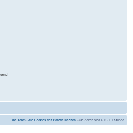
igend
Das Team
•
Alle Cookies des Boards löschen
• Alle Zeiten sind UTC + 1 Stunde