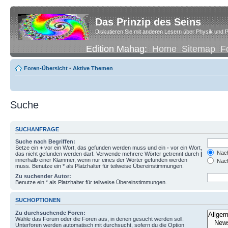
Das Prinzip des Seins
Diskutieren Sie mit anderen Lesern über Physik und P
Edition Mahag:
Home
Sitemap
F
Foren-Übersicht
•
Aktive Themen
Suche
SUCHANFRAGE
Suche nach Begriffen:
Setze ein
+
vor ein Wort, das gefunden werden muss und ein
-
vor ein Wort,
Nach
das nicht gefunden werden darf. Verwende mehrere Wörter getrennt durch
|
innerhalb einer Klammer, wenn nur eines der Wörter gefunden werden
Nach
muss. Benutze ein * als Platzhalter für teilweise Übereinstimmungen.
Zu suchender Autor:
Benutze ein * als Platzhalter für teilweise Übereinstimmungen.
SUCHOPTIONEN
Zu durchsuchende Foren:
Wähle das Forum oder die Foren aus, in denen gesucht werden soll.
Unterforen werden automatisch mit durchsucht, sofern du die Option