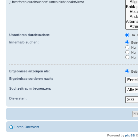
„Unterforen durchsuchen“ unten nicht deaktivierst.
Unterforen durchsuchen:
Ja
Innerhalb suchen:
Betre
Nur 
Nur 
Nur 
Ergebnisse anzeigen als:
Beit
Ergebnisse sortieren nach:
Suchzeitraum begrenzen:
Die ersten:
Foren-Übersicht
Powered by
phpBB
©