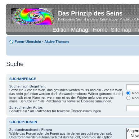
Das Prinzip des Seins
Diskutieren Sie mit anderen Lesern über Physik und P
Edition Mahag:
Home
Sitemap
F
Foren-Übersicht
•
Aktive Themen
Suche
SUCHANFRAGE
Suche nach Begriffen:
Setze ein
+
vor ein Wort, das gefunden werden muss und ein
-
vor ein Wort,
Nach
das nicht gefunden werden darf. Verwende mehrere Wörter getrennt durch
|
innerhalb einer Klammer, wenn nur eines der Wörter gefunden werden
Nach
muss. Benutze ein * als Platzhalter für teilweise Übereinstimmungen.
Zu suchender Autor:
Benutze ein * als Platzhalter für teilweise Übereinstimmungen.
SUCHOPTIONEN
Zu durchsuchende Foren:
Wähle das Forum oder die Foren aus, in denen gesucht werden soll.
Unterforen werden automatisch mit durchsucht, sofern du die Option